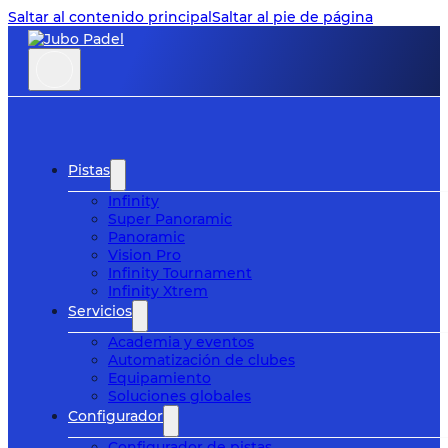
Saltar al contenido principal
Saltar al pie de página
Pistas
Infinity
Super Panoramic
Panoramic
Vision Pro
Infinity Tournament
Infinity Xtrem
Servicios
Academia y eventos
Automatización de clubes
Equipamiento
Soluciones globales
Configurador
Configurador de pistas