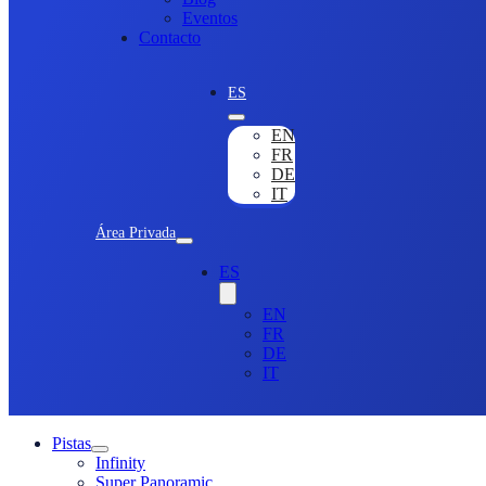
Eventos
Contacto
ES
EN
FR
DE
IT
Área Privada
ES
EN
FR
DE
IT
Pistas
Infinity
Super Panoramic