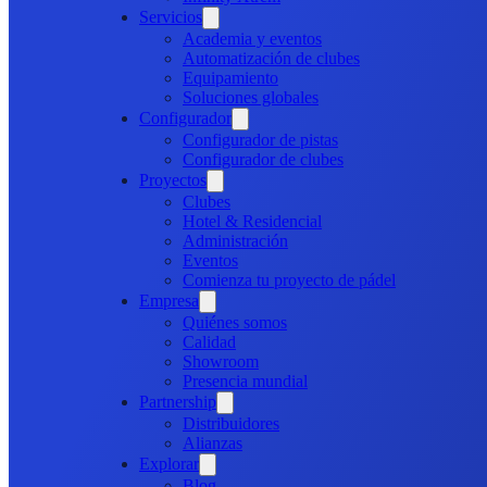
Servicios
Academia y eventos
Automatización de clubes
Equipamiento
Soluciones globales
Configurador
Configurador de pistas
Configurador de clubes
Proyectos
Clubes
Hotel & Residencial
Administración
Eventos
Comienza tu proyecto de pádel
Empresa
Quiénes somos
Calidad
Showroom
Presencia mundial
Partnership
Distribuidores
Alianzas
Explorar
Blog