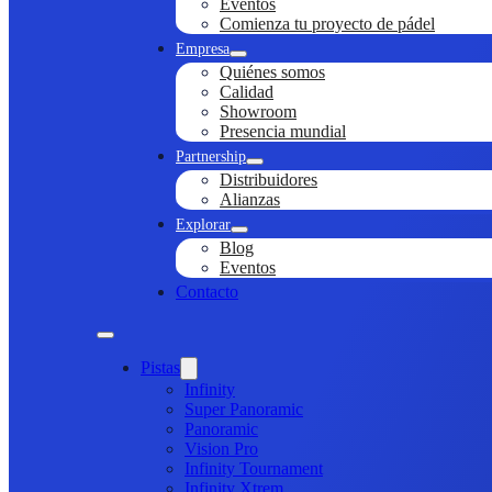
Eventos
Comienza tu proyecto de pádel
Empresa
Quiénes somos
Calidad
Showroom
Presencia mundial
Partnership
Distribuidores
Alianzas
Explorar
Blog
Eventos
Contacto
Pistas
Infinity
Super Panoramic
Panoramic
Vision Pro
Infinity Tournament
Infinity Xtrem