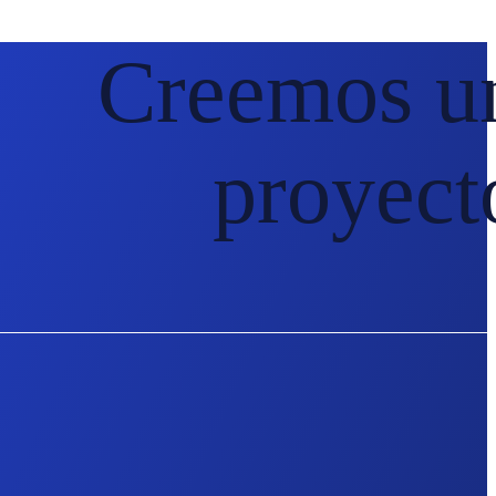
Creemos u
proyect