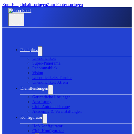
Zum Hauptinhalt springen
Zum Footer springen
Padelplatz
Unendlichkeit
Super-Panorama
Panoramablick
Vision
Unendlichkeits-Turnier
Unendlichkeit Xtrem
Dienstleistungen
Gerichtliche Lösungen
Ausrüstung
Club-Automatisierung
Akademie & Veranstaltungen
Konfigurator
Hof-Konfigurator
Club-Konfigurator