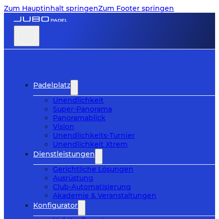
Zum Hauptinhalt springen
Zum Footer springen
Padelplatz
Unendlichkeit
Super-Panorama
Panoramablick
Vision
Unendlichkeits-Turnier
Unendlichkeit Xtrem
Dienstleistungen
Gerichtliche Lösungen
Ausrüstung
Club-Automatisierung
Akademie & Veranstaltungen
Konfigurator