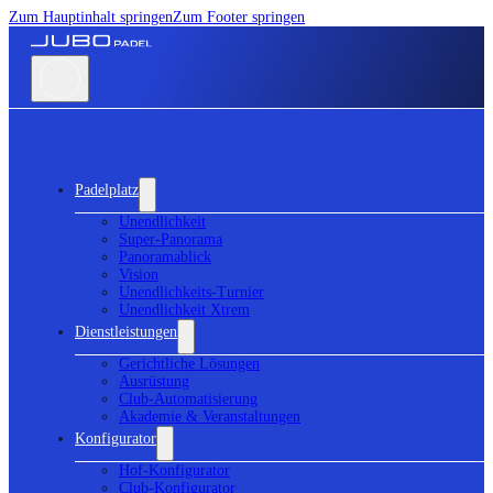
Zum Hauptinhalt springen
Zum Footer springen
Padelplatz
Unendlichkeit
Super-Panorama
Panoramablick
Vision
Unendlichkeits-Turnier
Unendlichkeit Xtrem
Dienstleistungen
Gerichtliche Lösungen
Ausrüstung
Club-Automatisierung
Akademie & Veranstaltungen
Konfigurator
Hof-Konfigurator
Club-Konfigurator