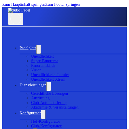
Zum Hauptinhalt springen
Zum Footer springen
Padelplatz
Unendlichkeit
Super-Panorama
Panoramablick
Vision
Unendlichkeits-Turnier
Unendlichkeit Xtrem
Dienstleistungen
Gerichtliche Lösungen
Ausrüstung
Club-Automatisierung
Akademie & Veranstaltungen
Konfigurator
Hof-Konfigurator
Club-Konfigurator