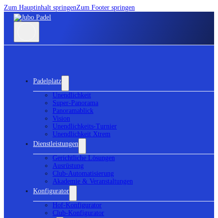
Zum Hauptinhalt springen
Zum Footer springen
Padelplatz
Unendlichkeit
Super-Panorama
Panoramablick
Vision
Unendlichkeits-Turnier
Unendlichkeit Xtrem
Dienstleistungen
Gerichtliche Lösungen
Ausrüstung
Club-Automatisierung
Akademie & Veranstaltungen
Konfigurator
Hof-Konfigurator
Club-Konfigurator