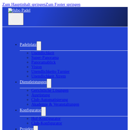
Zum Hauptinhalt springen
Zum Footer springen
Padelplatz
Unendlichkeit
Super-Panorama
Panoramablick
Vision
Unendlichkeits-Turnier
Unendlichkeit Xtrem
Dienstleistungen
Gerichtliche Lösungen
Ausrüstung
Club-Automatisierung
Akademie & Veranstaltungen
Konfigurator
Hof-Konfigurator
Club-Konfigurator
Projekte