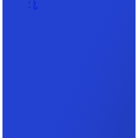
It
Es