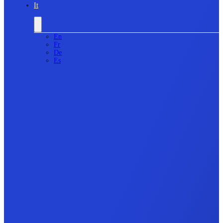
It
En
Fr
De
Es