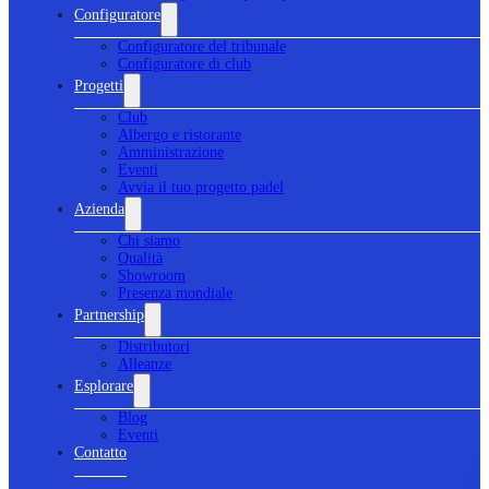
Configuratore
Configuratore del tribunale
Configuratore di club
Progetti
Club
Albergo e ristorante
Amministrazione
Eventi
Avvia il tuo progetto padel
Azienda
Chi siamo
Qualità
Showroom
Presenza mondiale
Partnership
Distributori
Alleanze
Esplorare
Blog
Eventi
Contatto