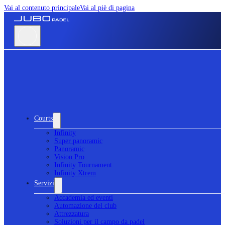
Vai al contenuto principale
Vai al piè di pagina
Courts
Infinity
Super panoramic
Panoramic
Vision Pro
Infinity Tournament
Infinity Xtrem
Servizi
Accademia ed eventi
Automazione del club
Attrezzatura
Soluzioni per il campo da padel