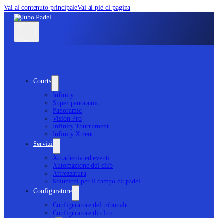
Vai al contenuto principale
Vai al piè di pagina
Courts
Infinity
Super panoramic
Panoramic
Vision Pro
Infinity Tournament
Infinity Xtrem
Servizi
Accademia ed eventi
Automazione del club
Attrezzatura
Soluzioni per il campo da padel
Configuratore
Configuratore del tribunale
Configuratore di club