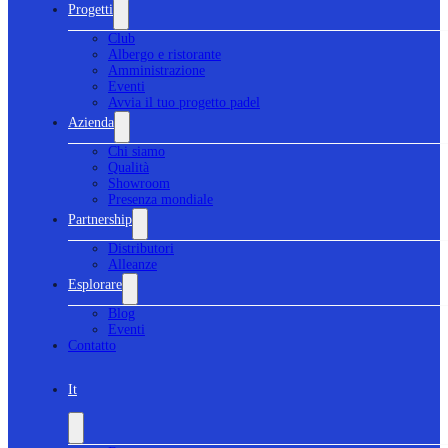
Progetti
Club
Albergo e ristorante
Amministrazione
Eventi
Avvia il tuo progetto padel
Azienda
Chi siamo
Qualità
Showroom
Presenza mondiale
Partnership
Distributori
Alleanze
Esplorare
Blog
Eventi
Contatto
It