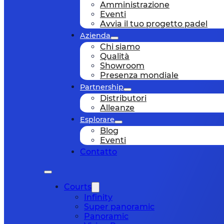
Amministrazione
Eventi
Avvia il tuo progetto padel
Azienda
Chi siamo
Qualità
Showroom
Presenza mondiale
Partnership
Distributori
Alleanze
Esplorare
Blog
Eventi
Contatto
Courts
Infinity
Super panoramic
Panoramic