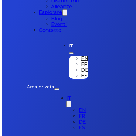
Distributori
Alleanze
Esplorare
Blog
Eventi
Contatto
IT
EN
FR
DE
ES
Area privata
IT
EN
FR
DE
ES