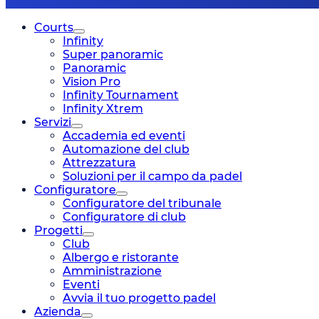
Courts
Infinity
Super panoramic
Panoramic
Vision Pro
Infinity Tournament
Infinity Xtrem
Servizi
Accademia ed eventi
Automazione del club
Attrezzatura
Soluzioni per il campo da padel
Configuratore
Configuratore del tribunale
Configuratore di club
Progetti
Club
Albergo e ristorante
Amministrazione
Eventi
Avvia il tuo progetto padel
Azienda