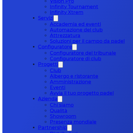
Vision Pro
Infinity Tournament
Infinity Xtrem
Servizi
Accademia ed eventi
Automazione del club
Attrezzatura
Soluzioni per il campo da padel
Configuratore
Configuratore del tribunale
Configuratore di club
Progetti
Club
Albergo e ristorante
Amministrazione
Eventi
Avvia il tuo progetto padel
Azienda
Chi siamo
Qualità
Showroom
Presenza mondiale
Partnership