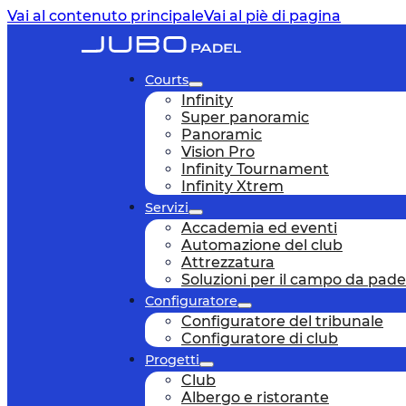
Vai al contenuto principale
Vai al piè di pagina
Courts
Infinity
Super panoramic
Panoramic
Vision Pro
Infinity Tournament
Infinity Xtrem
Servizi
Accademia ed eventi
Automazione del club
Attrezzatura
Soluzioni per il campo da pade
Configuratore
Configuratore del tribunale
Configuratore di club
Progetti
Club
Albergo e ristorante