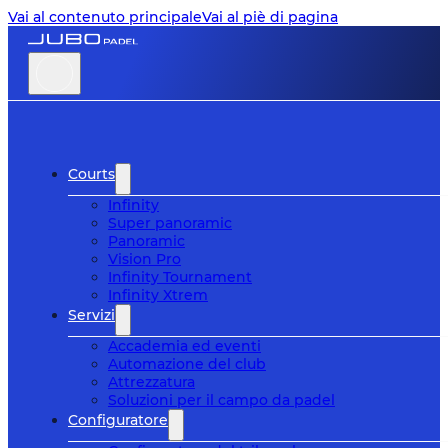
Vai al contenuto principale
Vai al piè di pagina
Courts
Infinity
Super panoramic
Panoramic
Vision Pro
Infinity Tournament
Infinity Xtrem
Servizi
Accademia ed eventi
Automazione del club
Attrezzatura
Soluzioni per il campo da padel
Configuratore