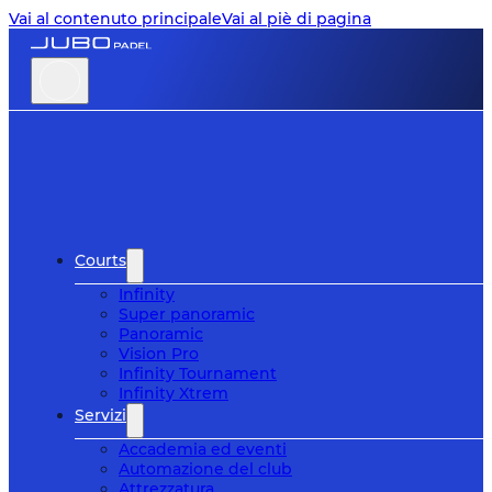
Vai al contenuto principale
Vai al piè di pagina
Courts
Infinity
Super panoramic
Panoramic
Vision Pro
Infinity Tournament
Infinity Xtrem
Servizi
Accademia ed eventi
Automazione del club
Attrezzatura