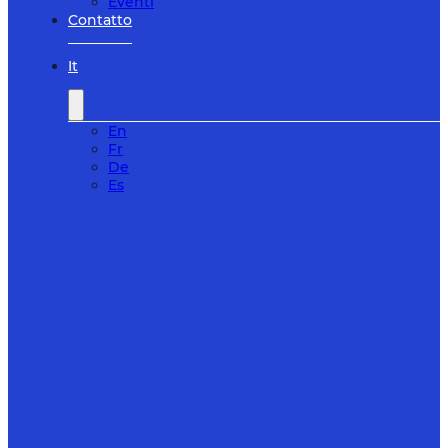
Eventi
Contatto
It
En
Fr
De
Es