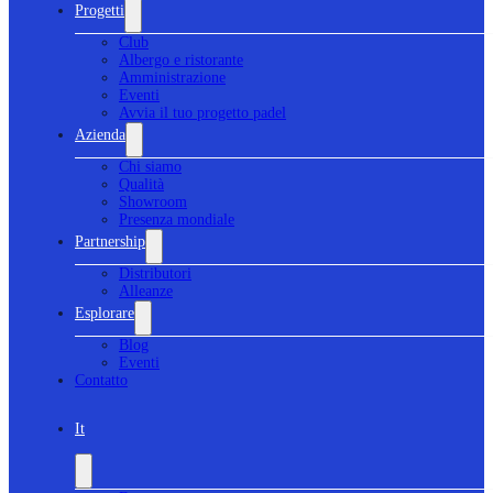
Progetti
Club
Albergo e ristorante
Amministrazione
Eventi
Avvia il tuo progetto padel
Azienda
Chi siamo
Qualità
Showroom
Presenza mondiale
Partnership
Distributori
Alleanze
Esplorare
Blog
Eventi
Contatto
It