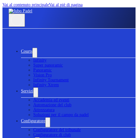
Vai al contenuto principale
Vai al piè di pagina
Courts
Infinity
Super panoramic
Panoramic
Vision Pro
Infinity Tournament
Infinity Xtrem
Servizi
Accademia ed eventi
Automazione del club
Attrezzatura
Soluzioni per il campo da padel
Configuratore
Configuratore del tribunale
Configuratore di club