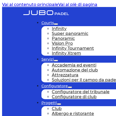
Vai al contenuto principale
Vai al piè di pagina
Courts
Infinity
Super panoramic
Panoramic
Vision Pro
Infinity Tournament
Infinity Xtrem
Servizi
Accademia ed eventi
Automazione del club
Attrezzatura
Soluzioni per il campo da pade
Configuratore
Configuratore del tribunale
Configuratore di club
Progetti
Club
Albergo e ristorante