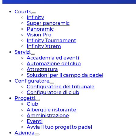
Courts
Infinity
Super panoramic
Panoramic
Vision Pro
Infinity Tournament
Infinity Xtrem
Servizi
Accademia ed eventi
Automazione del club
Attrezzatura
Soluzioni per il campo da padel
Configuratore
Configuratore del tribunale
Configuratore di club
Progetti
Club
Albergo e ristorante
Amministrazione
Eventi
Avvia il tuo progetto padel
Azienda