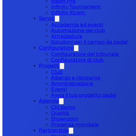
Vision Pro
Infinity Tournament
Infinity Xtrem
Servizi
Accademia ed eventi
Automazione del club
Attrezzatura
Soluzioni per il campo da padel
Configuratore
Configuratore del tribunale
Configuratore di club
Progetti
Club
Albergo e ristorante
Amministrazione
Eventi
Avvia il tuo progetto padel
Azienda
Chi siamo
Qualità
Showroom
Presenza mondiale
Partnership