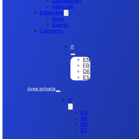
Distributori
Alleanze
Esplorare
Blog
Eventi
Contatto
IT
EN
FR
DE
ES
Area privata
IT
EN
FR
DE
ES