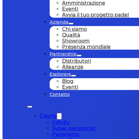
Amministrazione
Eventi
Avvia il tuo progetto padel
Azienda
Chi siamo
Qualità
Showroom
Presenza mondiale
Partnership
Distributori
Alleanze
Esplorare
Blog
Eventi
Contatto
Courts
Infinity
Super panoramic
Panoramic