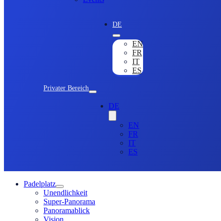
DE
EN
FR
IT
ES
Privater Bereich
DE
EN
FR
IT
ES
Padelplatz
Unendlichkeit
Super-Panorama
Panoramablick
Vision