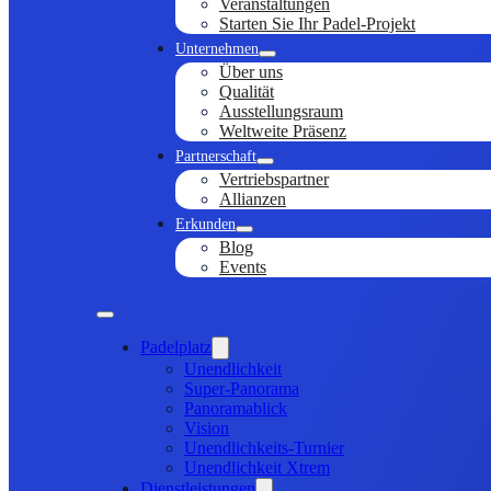
Veranstaltungen
Starten Sie Ihr Padel-Projekt
Unternehmen
Über uns
Qualität
Ausstellungsraum
Weltweite Präsenz
Partnerschaft
Vertriebspartner
Allianzen
Erkunden
Blog
Events
Padelplatz
Unendlichkeit
Super-Panorama
Panoramablick
Vision
Unendlichkeits-Turnier
Unendlichkeit Xtrem
Dienstleistungen