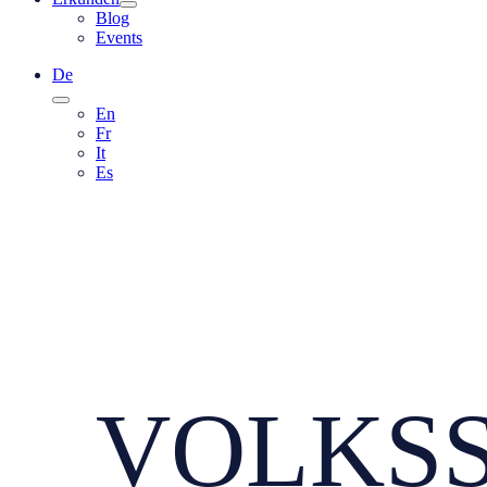
Blog
Events
De
En
Fr
It
Es
VOLKS