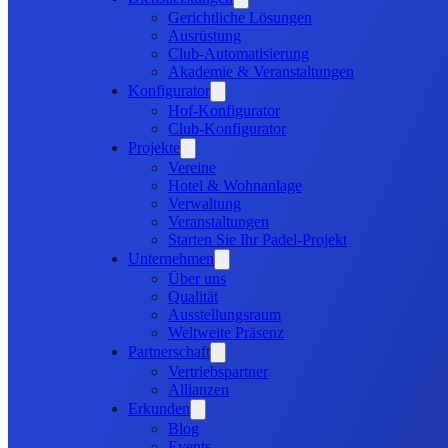
Gerichtliche Lösungen
Ausrüstung
Club-Automatisierung
Akademie & Veranstaltungen
Konfigurator
Hof-Konfigurator
Club-Konfigurator
Projekte
Vereine
Hotel & Wohnanlage
Verwaltung
Veranstaltungen
Starten Sie Ihr Padel-Projekt
Unternehmen
Über uns
Qualität
Ausstellungsraum
Weltweite Präsenz
Partnerschaft
Vertriebspartner
Allianzen
Erkunden
Blog
Events