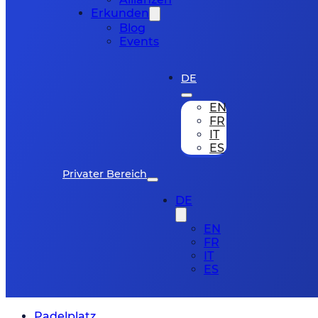
Erkunden
Blog
Events
DE
EN
FR
IT
ES
Privater Bereich
DE
EN
FR
IT
ES
Padelplatz