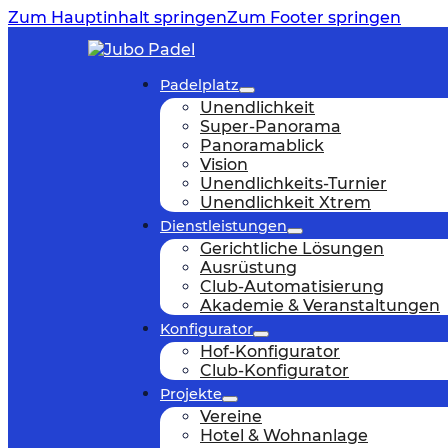
Zum Hauptinhalt springen
Zum Footer springen
Padelplatz
Unendlichkeit
Super-Panorama
Panoramablick
Vision
Unendlichkeits-Turnier
Unendlichkeit Xtrem
Dienstleistungen
Gerichtliche Lösungen
Ausrüstung
Club-Automatisierung
Akademie & Veranstaltungen
Konfigurator
Hof-Konfigurator
Club-Konfigurator
Projekte
Vereine
Hotel & Wohnanlage