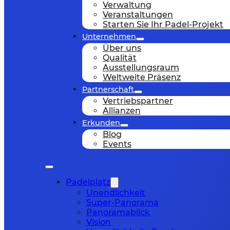
Verwaltung
Veranstaltungen
Starten Sie Ihr Padel-Projekt
Unternehmen
Über uns
Qualität
Ausstellungsraum
Weltweite Präsenz
Partnerschaft
Vertriebspartner
Allianzen
Erkunden
Blog
Events
Padelplatz
Unendlichkeit
Super-Panorama
Panoramablick
Vision