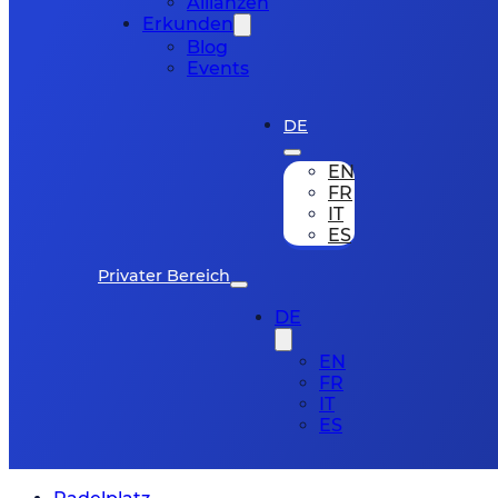
Allianzen
Erkunden
Blog
Events
DE
EN
FR
IT
ES
Privater Bereich
DE
EN
FR
IT
ES