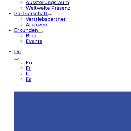
Ausstellungsraum
Weltweite Präsenz
Partnerschaft
Vertriebspartner
Allianzen
Erkunden
Blog
Events
De
En
Fr
It
Es