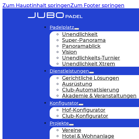
Zum Hauptinhalt springen
Zum Footer springen
Padelplatz
Unendlichkeit
Super-Panorama
Panoramablick
Vision
Unendlichkeits-Turnier
Unendlichkeit Xtrem
Dienstleistungen
Gerichtliche Lösungen
Ausrüstung
Club-Automatisierung
Akademie & Veranstaltungen
Konfigurator
Hof-Konfigurator
Club-Konfigurator
Projekte
Vereine
Hotel & Wohnanlage