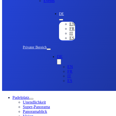
Events
DE
EN
FR
IT
ES
Privater Bereich
DE
EN
FR
IT
ES
Padelplatz
Unendlichkeit
Super-Panorama
Panoramablick