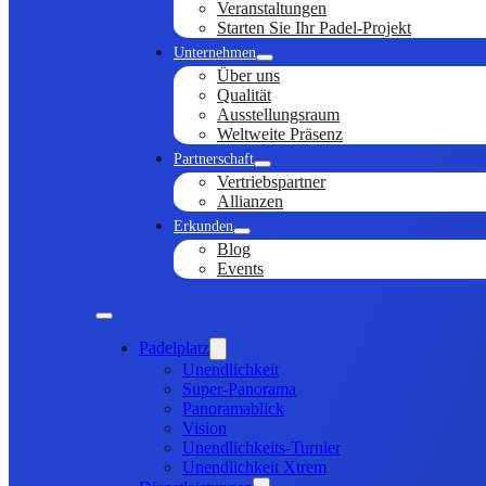
Veranstaltungen
Starten Sie Ihr Padel-Projekt
Unternehmen
Über uns
Qualität
Ausstellungsraum
Weltweite Präsenz
Partnerschaft
Vertriebspartner
Allianzen
Erkunden
Blog
Events
Padelplatz
Unendlichkeit
Super-Panorama
Panoramablick
Vision
Unendlichkeits-Turnier
Unendlichkeit Xtrem