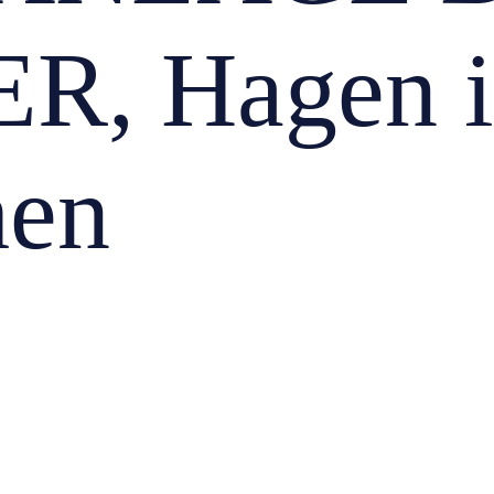
R, Hagen 
hen