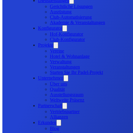
Dienstleistungen
Gerichtliche Lösungen
Ausrüstung
Club-Automatisierung
Akademie & Veranstaltungen
Konfigurator
Hof-Konfigurator
Club-Konfigurator
Projekte
Vereine
Hotel & Wohnanlage
Verwaltung
Veranstaltungen
Starten Sie Ihr Padel-Projekt
Unternehmen
Über uns
Qualität
Ausstellungsraum
Weltweite Präsenz
Partnerschaft
Vertriebspartner
Allianzen
Erkunden
Blog