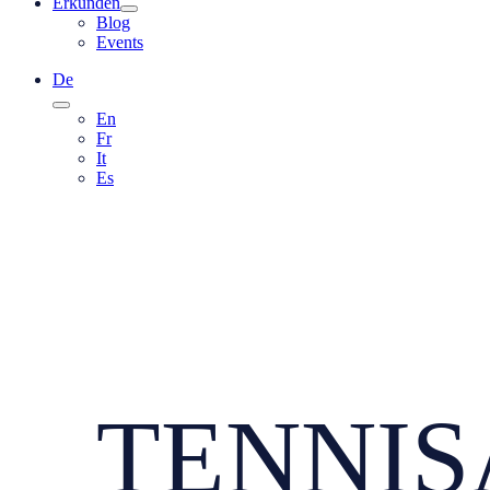
Erkunden
Blog
Events
De
En
Fr
It
Es
TENNIS