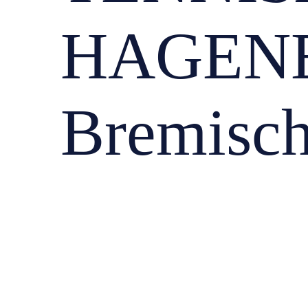
HAGENE
Bremisc