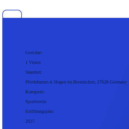
Gerichte:
1 Vision
Standort:
Pferdehamm 4, Hagen im Bremischen, 27628 Germany
Kategorie:
Sportverein
Eröffnungsjahr:
2025