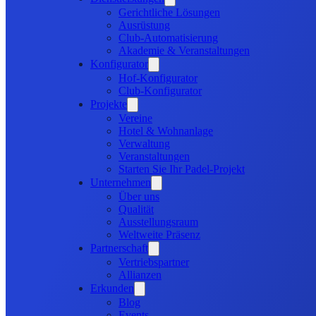
Gerichtliche Lösungen
Ausrüstung
Club-Automatisierung
Akademie & Veranstaltungen
Konfigurator
Hof-Konfigurator
Club-Konfigurator
Projekte
Vereine
Hotel & Wohnanlage
Verwaltung
Veranstaltungen
Starten Sie Ihr Padel-Projekt
Unternehmen
Über uns
Qualität
Ausstellungsraum
Weltweite Präsenz
Partnerschaft
Vertriebspartner
Allianzen
Erkunden
Blog
Events