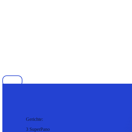
Gerichte:
3 SuperPano