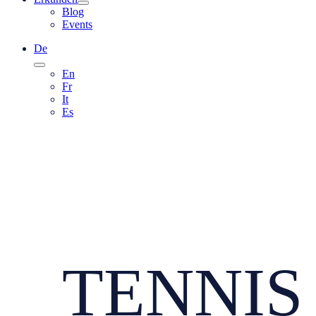
Blog
Events
De
En
Fr
It
Es
TENNIS 