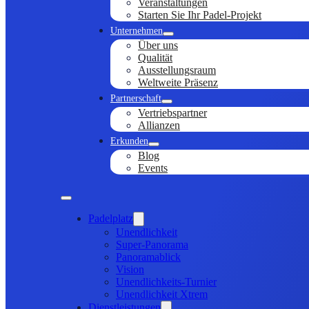
Veranstaltungen
Starten Sie Ihr Padel-Projekt
Unternehmen
Über uns
Qualität
Ausstellungsraum
Weltweite Präsenz
Partnerschaft
Vertriebspartner
Allianzen
Erkunden
Blog
Events
Padelplatz
Unendlichkeit
Super-Panorama
Panoramablick
Vision
Unendlichkeits-Turnier
Unendlichkeit Xtrem
Dienstleistungen