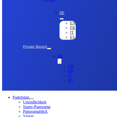
DE
EN
FR
IT
ES
Privater Bereich
DE
EN
FR
IT
ES
Padelplatz
Unendlichkeit
Super-Panorama
Panoramablick
Vision