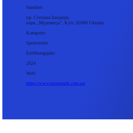
Standort:
пр. Степана Бандери,
парк „Муромець“, Kyiv, 02000 Ukraine
Kategorie:
Sportverein
Eröffnungsjahr:
2024
Web:
https://www.tennispark.com.ua/