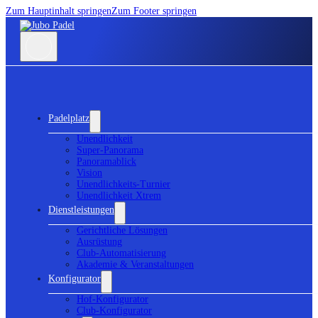
Zum Hauptinhalt springen
Zum Footer springen
Padelplatz
Unendlichkeit
Super-Panorama
Panoramablick
Vision
Unendlichkeits-Turnier
Unendlichkeit Xtrem
Dienstleistungen
Gerichtliche Lösungen
Ausrüstung
Club-Automatisierung
Akademie & Veranstaltungen
Konfigurator
Hof-Konfigurator
Club-Konfigurator