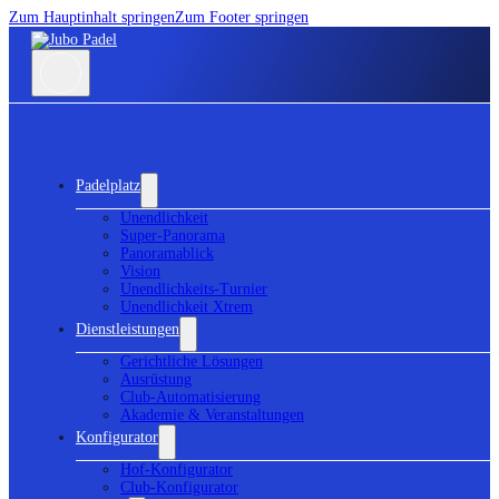
Zum Hauptinhalt springen
Zum Footer springen
Padelplatz
Unendlichkeit
Super-Panorama
Panoramablick
Vision
Unendlichkeits-Turnier
Unendlichkeit Xtrem
Dienstleistungen
Gerichtliche Lösungen
Ausrüstung
Club-Automatisierung
Akademie & Veranstaltungen
Konfigurator
Hof-Konfigurator
Club-Konfigurator