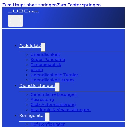
Zum Hauptinhalt springen
Zum Footer springen
Padelplatz
Unendlichkeit
Super-Panorama
Panoramablick
Vision
Unendlichkeits-Turnier
Unendlichkeit Xtrem
Dienstleistungen
Gerichtliche Lösungen
Ausrüstung
Club-Automatisierung
Akademie & Veranstaltungen
Konfigurator
Hof-Konfigurator