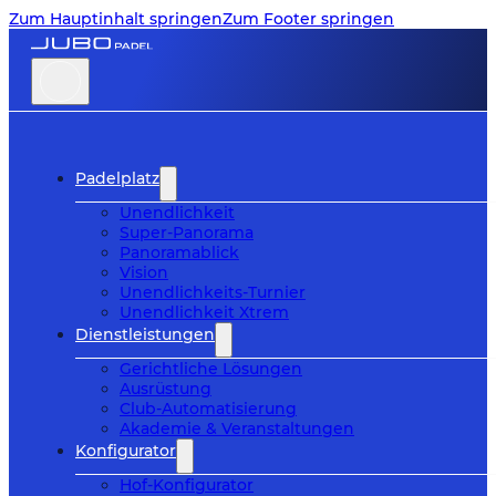
Zum Hauptinhalt springen
Zum Footer springen
Padelplatz
Unendlichkeit
Super-Panorama
Panoramablick
Vision
Unendlichkeits-Turnier
Unendlichkeit Xtrem
Dienstleistungen
Gerichtliche Lösungen
Ausrüstung
Club-Automatisierung
Akademie & Veranstaltungen
Konfigurator
Hof-Konfigurator