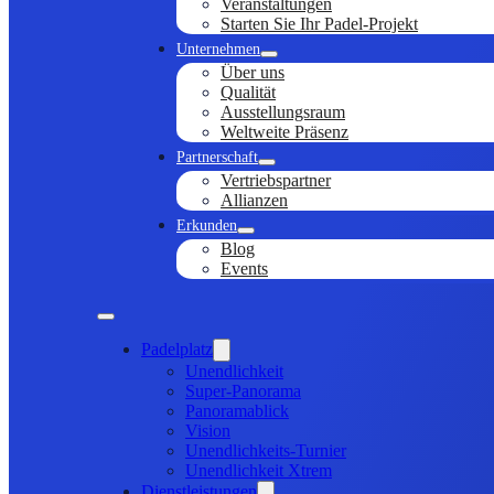
Veranstaltungen
Starten Sie Ihr Padel-Projekt
Unternehmen
Über uns
Qualität
Ausstellungsraum
Weltweite Präsenz
Partnerschaft
Vertriebspartner
Allianzen
Erkunden
Blog
Events
Padelplatz
Unendlichkeit
Super-Panorama
Panoramablick
Vision
Unendlichkeits-Turnier
Unendlichkeit Xtrem
Dienstleistungen