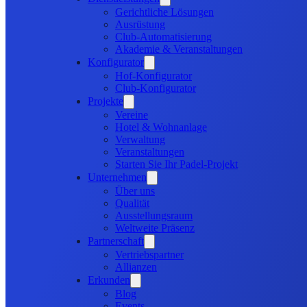
Gerichtliche Lösungen
Ausrüstung
Club-Automatisierung
Akademie & Veranstaltungen
Konfigurator
Hof-Konfigurator
Club-Konfigurator
Projekte
Vereine
Hotel & Wohnanlage
Verwaltung
Veranstaltungen
Starten Sie Ihr Padel-Projekt
Unternehmen
Über uns
Qualität
Ausstellungsraum
Weltweite Präsenz
Partnerschaft
Vertriebspartner
Allianzen
Erkunden
Blog
Events