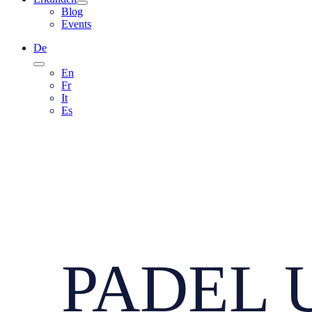
Blog
Events
De
En
Fr
It
Es
PADEL U