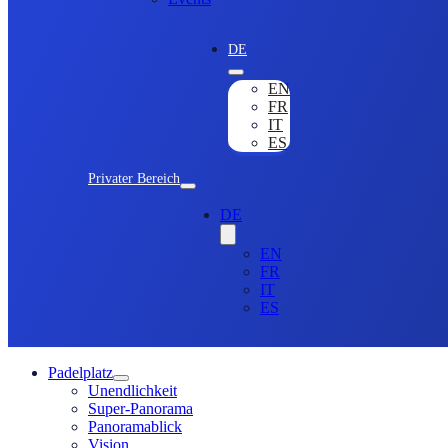
DE
EN
FR
IT
ES
Privater Bereich
DE
EN
FR
IT
ES
Padelplatz
Unendlichkeit
Super-Panorama
Panoramablick
Vision