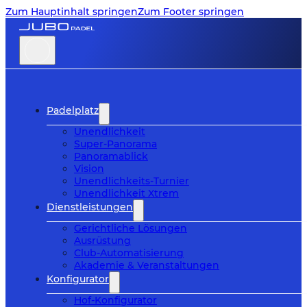
Zum Hauptinhalt springen
Zum Footer springen
Padelplatz
Unendlichkeit
Super-Panorama
Panoramablick
Vision
Unendlichkeits-Turnier
Unendlichkeit Xtrem
Dienstleistungen
Gerichtliche Lösungen
Ausrüstung
Club-Automatisierung
Akademie & Veranstaltungen
Konfigurator
Hof-Konfigurator