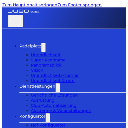
Zum Hauptinhalt springen
Zum Footer springen
Padelplatz
Unendlichkeit
Super-Panorama
Panoramablick
Vision
Unendlichkeits-Turnier
Unendlichkeit Xtrem
Dienstleistungen
Gerichtliche Lösungen
Ausrüstung
Club-Automatisierung
Akademie & Veranstaltungen
Konfigurator
Hof-Konfigurator