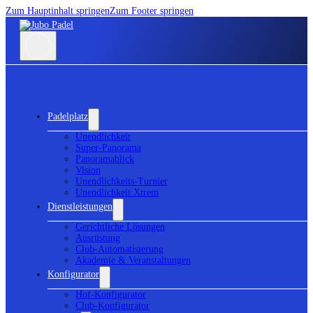
Zum Hauptinhalt springen
Zum Footer springen
Padelplatz
Unendlichkeit
Super-Panorama
Panoramablick
Vision
Unendlichkeits-Turnier
Unendlichkeit Xtrem
Dienstleistungen
Gerichtliche Lösungen
Ausrüstung
Club-Automatisierung
Akademie & Veranstaltungen
Konfigurator
Hof-Konfigurator
Club-Konfigurator