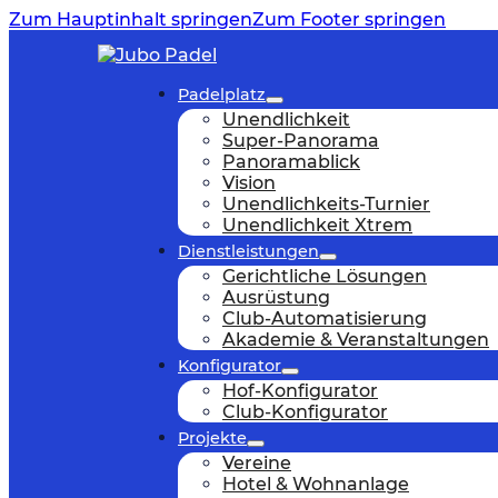
Zum Hauptinhalt springen
Zum Footer springen
Padelplatz
Unendlichkeit
Super-Panorama
Panoramablick
Vision
Unendlichkeits-Turnier
Unendlichkeit Xtrem
Dienstleistungen
Gerichtliche Lösungen
Ausrüstung
Club-Automatisierung
Akademie & Veranstaltungen
Konfigurator
Hof-Konfigurator
Club-Konfigurator
Projekte
Vereine
Hotel & Wohnanlage