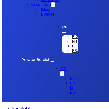
Erkunden
Blog
Events
DE
EN
FR
IT
ES
Privater Bereich
DE
EN
FR
IT
ES
Padelplatz