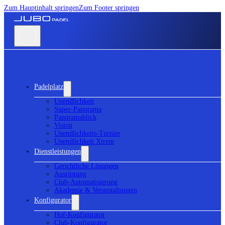
Zum Hauptinhalt springen
Zum Footer springen
Padelplatz
Unendlichkeit
Super-Panorama
Panoramablick
Vision
Unendlichkeits-Turnier
Unendlichkeit Xtrem
Dienstleistungen
Gerichtliche Lösungen
Ausrüstung
Club-Automatisierung
Akademie & Veranstaltungen
Konfigurator
Hof-Konfigurator
Club-Konfigurator