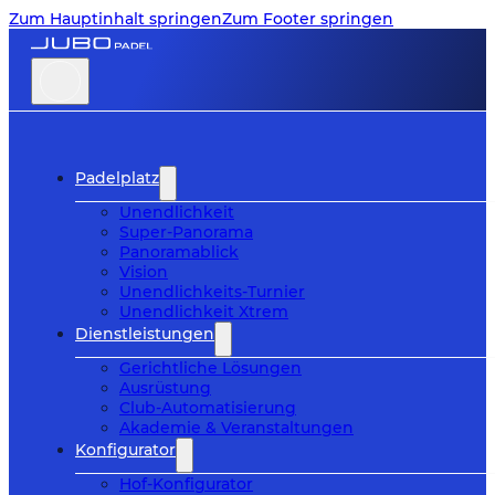
Zum Hauptinhalt springen
Zum Footer springen
Padelplatz
Unendlichkeit
Super-Panorama
Panoramablick
Vision
Unendlichkeits-Turnier
Unendlichkeit Xtrem
Dienstleistungen
Gerichtliche Lösungen
Ausrüstung
Club-Automatisierung
Akademie & Veranstaltungen
Konfigurator
Hof-Konfigurator