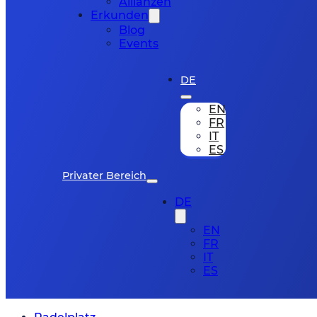
Allianzen
Erkunden
Blog
Events
DE
EN
FR
IT
ES
Privater Bereich
DE
EN
FR
IT
ES