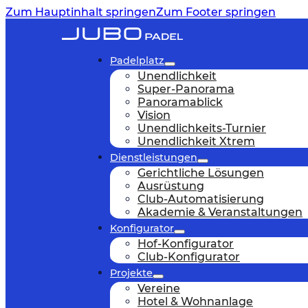
Zum Hauptinhalt springen
Zum Footer springen
Padelplatz
Unendlichkeit
Super-Panorama
Panoramablick
Vision
Unendlichkeits-Turnier
Unendlichkeit Xtrem
Dienstleistungen
Gerichtliche Lösungen
Ausrüstung
Club-Automatisierung
Akademie & Veranstaltungen
Konfigurator
Hof-Konfigurator
Club-Konfigurator
Projekte
Vereine
Hotel & Wohnanlage