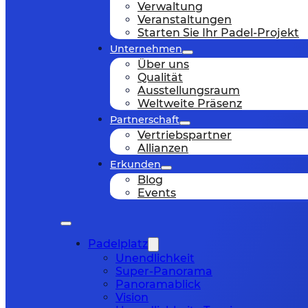
Verwaltung
Veranstaltungen
Starten Sie Ihr Padel-Projekt
Unternehmen
Über uns
Qualität
Ausstellungsraum
Weltweite Präsenz
Partnerschaft
Vertriebspartner
Allianzen
Erkunden
Blog
Events
Padelplatz
Unendlichkeit
Super-Panorama
Panoramablick
Vision