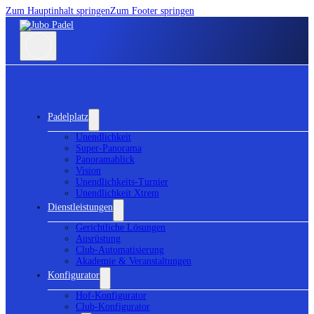
Zum Hauptinhalt springen
Zum Footer springen
Padelplatz
Unendlichkeit
Super-Panorama
Panoramablick
Vision
Unendlichkeits-Turnier
Unendlichkeit Xtrem
Dienstleistungen
Gerichtliche Lösungen
Ausrüstung
Club-Automatisierung
Akademie & Veranstaltungen
Konfigurator
Hof-Konfigurator
Club-Konfigurator