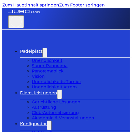
Zum Hauptinhalt springen
Zum Footer springen
Padelplatz
Unendlichkeit
Super-Panorama
Panoramablick
Vision
Unendlichkeits-Turnier
Unendlichkeit Xtrem
Dienstleistungen
Gerichtliche Lösungen
Ausrüstung
Club-Automatisierung
Akademie & Veranstaltungen
Konfigurator