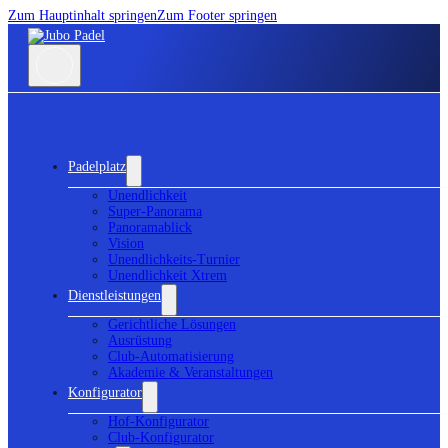
Zum Hauptinhalt springen
Zum Footer springen
Padelplatz
Unendlichkeit
Super-Panorama
Panoramablick
Vision
Unendlichkeits-Turnier
Unendlichkeit Xtrem
Dienstleistungen
Gerichtliche Lösungen
Ausrüstung
Club-Automatisierung
Akademie & Veranstaltungen
Konfigurator
Hof-Konfigurator
Club-Konfigurator