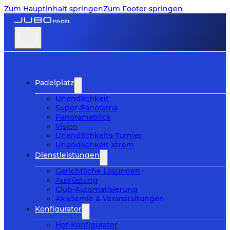
Zum Hauptinhalt springen
Zum Footer springen
Padelplatz
Unendlichkeit
Super-Panorama
Panoramablick
Vision
Unendlichkeits-Turnier
Unendlichkeit Xtrem
Dienstleistungen
Gerichtliche Lösungen
Ausrüstung
Club-Automatisierung
Akademie & Veranstaltungen
Konfigurator
Hof-Konfigurator