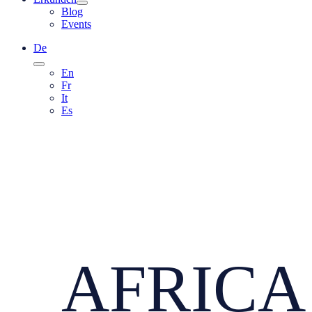
Blog
Events
De
En
Fr
It
Es
AFRICA 