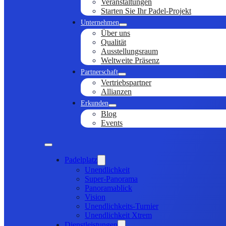
Veranstaltungen
Starten Sie Ihr Padel-Projekt
Unternehmen
Über uns
Qualität
Ausstellungsraum
Weltweite Präsenz
Partnerschaft
Vertriebspartner
Allianzen
Erkunden
Blog
Events
Padelplatz
Unendlichkeit
Super-Panorama
Panoramablick
Vision
Unendlichkeits-Turnier
Unendlichkeit Xtrem
Dienstleistungen