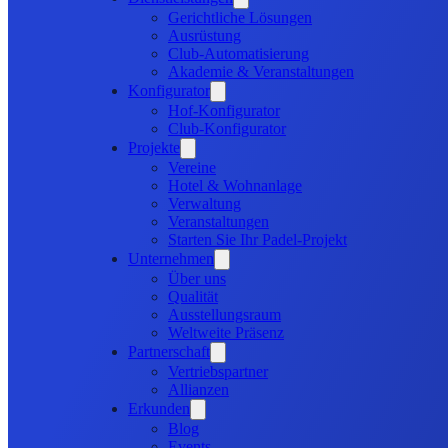
Gerichtliche Lösungen
Ausrüstung
Club-Automatisierung
Akademie & Veranstaltungen
Konfigurator
Hof-Konfigurator
Club-Konfigurator
Projekte
Vereine
Hotel & Wohnanlage
Verwaltung
Veranstaltungen
Starten Sie Ihr Padel-Projekt
Unternehmen
Über uns
Qualität
Ausstellungsraum
Weltweite Präsenz
Partnerschaft
Vertriebspartner
Allianzen
Erkunden
Blog
Events