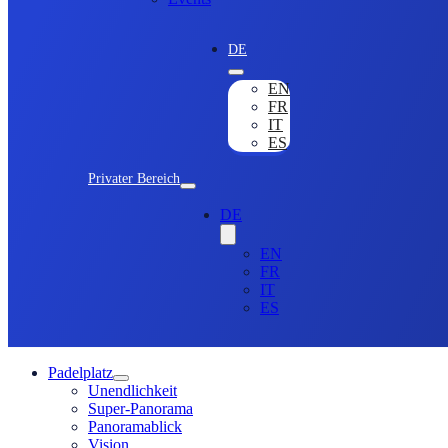
DE
EN
FR
IT
ES
Privater Bereich
DE
EN
FR
IT
ES
Padelplatz
Unendlichkeit
Super-Panorama
Panoramablick
Vision