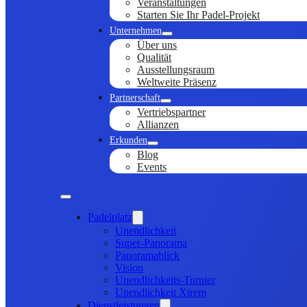
Veranstaltungen
Starten Sie Ihr Padel-Projekt
Unternehmen
Über uns
Qualität
Ausstellungsraum
Weltweite Präsenz
Partnerschaft
Vertriebspartner
Allianzen
Erkunden
Blog
Events
Padelplatz
Unendlichkeit
Super-Panorama
Panoramablick
Vision
Unendlichkeits-Turnier
Unendlichkeit Xtrem
Dienstleistungen