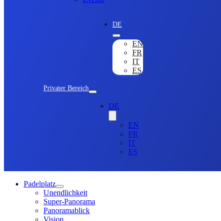
DE
EN
FR
IT
ES
Privater Bereich
DE
EN
FR
IT
ES
Padelplatz
Unendlichkeit
Super-Panorama
Panoramablick
Vision