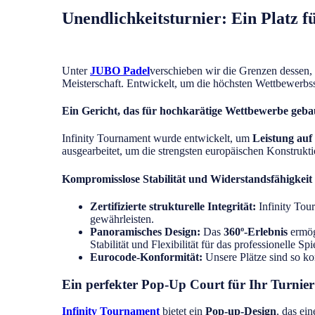
Unendlichkeitsturnier: Ein Platz 
Unter
JUBO Padel
verschieben wir die Grenzen dessen, 
Meisterschaft. Entwickelt, um die höchsten Wettbewerbssta
Ein Gericht, das für hochkarätige Wettbewerbe geb
Infinity Tournament wurde entwickelt, um
Leistung auf
ausgearbeitet, um die strengsten europäischen Konstrukti
Kompromisslose Stabilität und Widerstandsfähigkeit
Zertifizierte strukturelle Integrität:
Infinity Tour
gewährleisten.
Panoramisches Design:
Das
360º-Erlebnis
ermög
Stabilität und Flexibilität für das professionelle Spi
Eurocode-Konformität:
Unsere Plätze sind so kon
Ein perfekter Pop-Up Court für Ihr Turnier
Infinity Tournament
bietet ein
Pop-up-Design
, das ei