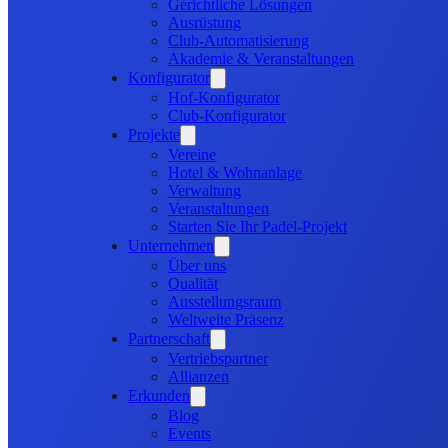
Gerichtliche Lösungen
Ausrüstung
Club-Automatisierung
Akademie & Veranstaltungen
Konfigurator
Hof-Konfigurator
Club-Konfigurator
Projekte
Vereine
Hotel & Wohnanlage
Verwaltung
Veranstaltungen
Starten Sie Ihr Padel-Projekt
Unternehmen
Über uns
Qualität
Ausstellungsraum
Weltweite Präsenz
Partnerschaft
Vertriebspartner
Allianzen
Erkunden
Blog
Events