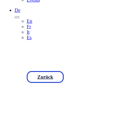
De
En
Fr
It
Es
Zurück