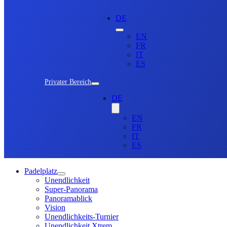
DE
EN
FR
IT
ES
Privater Bereich
DE
EN
FR
IT
ES
Padelplatz
Unendlichkeit
Super-Panorama
Panoramablick
Vision
Unendlichkeits-Turnier
Unendlichkeit Xtrem