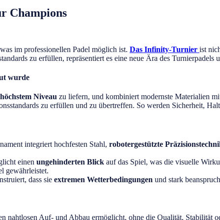
für Champions
was im professionellen Padel möglich ist.
Das Infinity-Turnier
ist ni
ndards zu erfüllen, repräsentiert es eine neue Ära des Turnierpadels un
aut wurde
 höchstem Niveau
zu liefern, und kombiniert modernste Materialien mit 
onsstandards zu erfüllen und zu übertreffen. So werden Sicherheit, Hal
nament integriert hochfesten Stahl,
robotergestützte Präzisionstechn
licht einen
ungehinderten Blick
auf das Spiel, was die visuelle Wirk
el gewährleistet.
struiert, dass sie
extremen Wetterbedingungen
und stark beanspruch
nen nahtlosen Auf- und Abbau ermöglicht, ohne die Qualität, Stabilität od