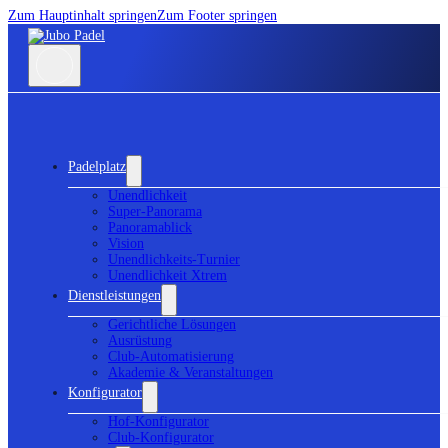
Zum Hauptinhalt springen
Zum Footer springen
Padelplatz
Unendlichkeit
Super-Panorama
Panoramablick
Vision
Unendlichkeits-Turnier
Unendlichkeit Xtrem
Dienstleistungen
Gerichtliche Lösungen
Ausrüstung
Club-Automatisierung
Akademie & Veranstaltungen
Konfigurator
Hof-Konfigurator
Club-Konfigurator