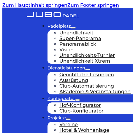
Zum Hauptinhalt springen
Zum Footer springen
Padelplatz
Unendlichkeit
Super-Panorama
Panoramablick
Vision
Unendlichkeits-Turnier
Unendlichkeit Xtrem
Dienstleistungen
Gerichtliche Lösungen
Ausrüstung
Club-Automatisierung
Akademie & Veranstaltungen
Konfigurator
Hof-Konfigurator
Club-Konfigurator
Projekte
Vereine
Hotel & Wohnanlage