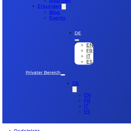
Allianzen
Erkunden
Blog
Events
DE
EN
FR
IT
ES
Privater Bereich
DE
EN
FR
IT
ES