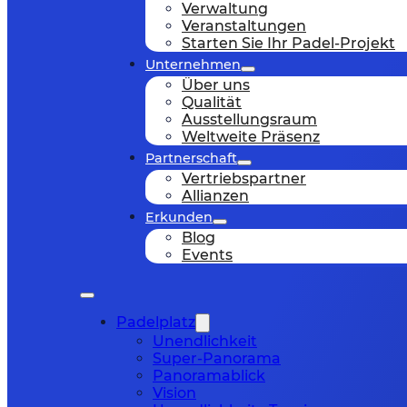
Verwaltung
Veranstaltungen
Starten Sie Ihr Padel-Projekt
Unternehmen
Über uns
Qualität
Ausstellungsraum
Weltweite Präsenz
Partnerschaft
Vertriebspartner
Allianzen
Erkunden
Blog
Events
Padelplatz
Unendlichkeit
Super-Panorama
Panoramablick
Vision