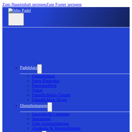
Zum Hauptinhalt springen
Zum Footer springen
Padelplatz
Unendlichkeit
Super-Panorama
Panoramablick
Vision
Unendlichkeits-Turnier
Unendlichkeit Xtrem
Dienstleistungen
Gerichtliche Lösungen
Ausrüstung
Club-Automatisierung
Akademie & Veranstaltungen