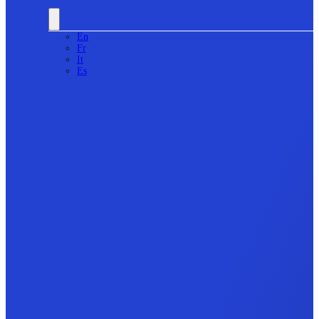
En
Fr
It
Es