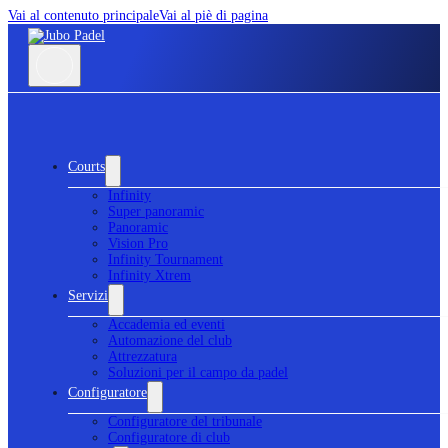
Vai al contenuto principale
Vai al piè di pagina
Courts
Infinity
Super panoramic
Panoramic
Vision Pro
Infinity Tournament
Infinity Xtrem
Servizi
Accademia ed eventi
Automazione del club
Attrezzatura
Soluzioni per il campo da padel
Configuratore
Configuratore del tribunale
Configuratore di club