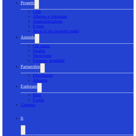
Progetti
Club
Albergo e ristorante
Amministrazione
Eventi
Avvia il tuo progetto padel
Azienda
Chi siamo
Qualità
Showroom
Presenza mondiale
Partnership
Distributori
Alleanze
Esplorare
Blog
Eventi
Contatto
It