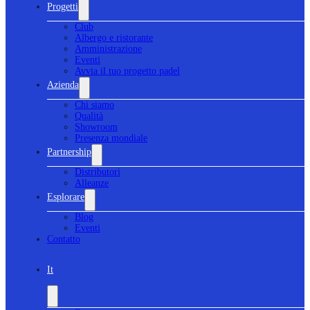
Progetti
Club
Albergo e ristorante
Amministrazione
Eventi
Avvia il tuo progetto padel
Azienda
Chi siamo
Qualità
Showroom
Presenza mondiale
Partnership
Distributori
Alleanze
Esplorare
Blog
Eventi
Contatto
It