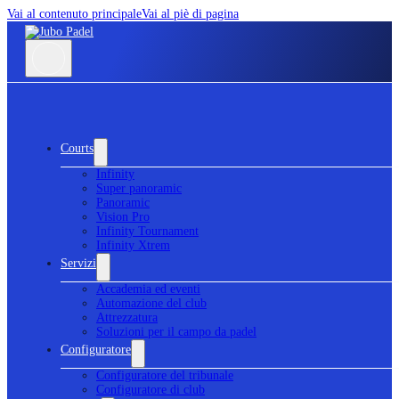
Vai al contenuto principale
Vai al piè di pagina
Courts
Infinity
Super panoramic
Panoramic
Vision Pro
Infinity Tournament
Infinity Xtrem
Servizi
Accademia ed eventi
Automazione del club
Attrezzatura
Soluzioni per il campo da padel
Configuratore
Configuratore del tribunale
Configuratore di club