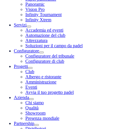
Panoramic
Vision Pro
Infinity Tournament
Infinity Xtrem
Servizi
Accademia ed eventi
Automazione del club
Attrezzatura
Soluzioni per il campo da padel
Configuratore
Configuratore del tribunale
Configuratore di club
Progetti
Club
Albergo e ristorante
Amministrazione
Eventi
Avvia il tuo progetto padel
Azienda
Chi siamo
Qualità
Showroom
Presenza mondiale
Partnership
Distributori