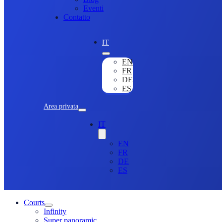
Eventi
Contatto
IT
EN
FR
DE
ES
Area privata
IT
EN
FR
DE
ES
Courts
Infinity
Super panoramic