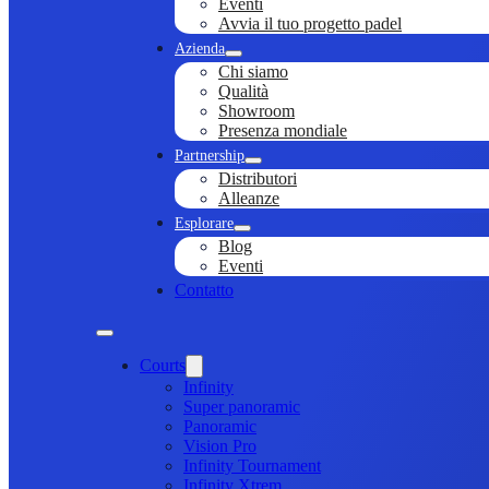
Eventi
Avvia il tuo progetto padel
Azienda
Chi siamo
Qualità
Showroom
Presenza mondiale
Partnership
Distributori
Alleanze
Esplorare
Blog
Eventi
Contatto
Courts
Infinity
Super panoramic
Panoramic
Vision Pro
Infinity Tournament
Infinity Xtrem