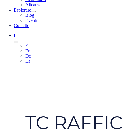
Alleanze
Esplorare
Blog
Eventi
Contatto
It
En
Fr
De
Es
TC RAFFIC 