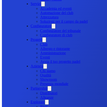
Servizi
Accademia ed eventi
Automazione del club
Attrezzatura
Soluzioni per il campo da padel
Configuratore
Configuratore del tribunale
Configuratore di club
Progetti
Club
Albergo e ristorante
Amministrazione
Eventi
Avvia il tuo progetto padel
Azienda
Chi siamo
Qualità
Showroom
Presenza mondiale
Partnership
Distributori
Alleanze
Esplorare
Blog