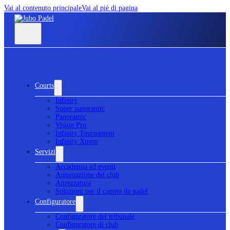
Vai al contenuto principale
Vai al piè di pagina
Courts
Infinity
Super panoramic
Panoramic
Vision Pro
Infinity Tournament
Infinity Xtrem
Servizi
Accademia ed eventi
Automazione del club
Attrezzatura
Soluzioni per il campo da padel
Configuratore
Configuratore del tribunale
Configuratore di club