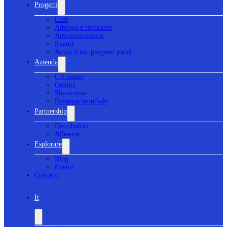
Progetti
Club
Albergo e ristorante
Amministrazione
Eventi
Avvia il tuo progetto padel
Azienda
Chi siamo
Qualità
Showroom
Presenza mondiale
Partnership
Distributori
Alleanze
Esplorare
Blog
Eventi
Contatto
It