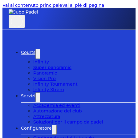
Vai al contenuto principale
Vai al piè di pagina
Courts
Infinity
Super panoramic
Panoramic
Vision Pro
Infinity Tournament
Infinity Xtrem
Servizi
Accademia ed eventi
Automazione del club
Attrezzatura
Soluzioni per il campo da padel
Configuratore
Configuratore del tribunale