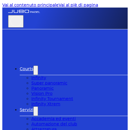
Vai al contenuto principale
Vai al piè di pagina
Courts
Infinity
Super panoramic
Panoramic
Vision Pro
Infinity Tournament
Infinity Xtrem
Servizi
Accademia ed eventi
Automazione del club
Attrezzatura