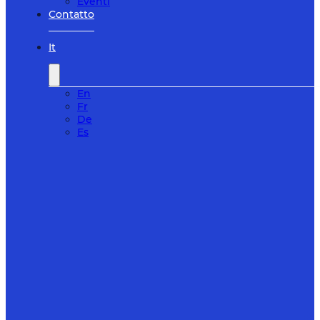
Eventi
Contatto
It
En
Fr
De
Es