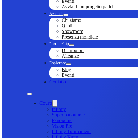
Eventi
Avvia il tuo progetto padel
Azienda
Chi siamo
Qualità
Showroom
Presenza mondiale
Partnership
Distributori
Alleanze
Esplorare
Blog
Eventi
Contatto
Courts
Infinity
Super panoramic
Panoramic
Vision Pro
Infinity Tournament
Infinity Xtrem