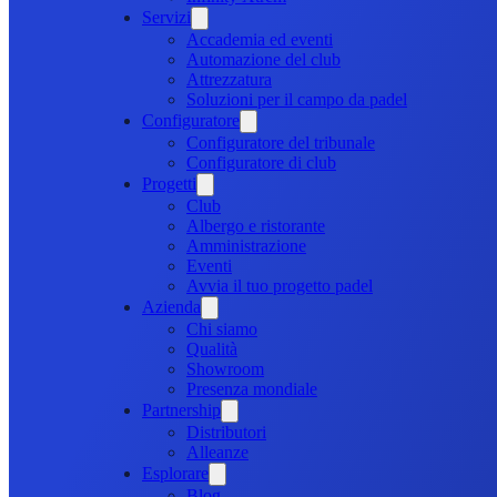
Servizi
Accademia ed eventi
Automazione del club
Attrezzatura
Soluzioni per il campo da padel
Configuratore
Configuratore del tribunale
Configuratore di club
Progetti
Club
Albergo e ristorante
Amministrazione
Eventi
Avvia il tuo progetto padel
Azienda
Chi siamo
Qualità
Showroom
Presenza mondiale
Partnership
Distributori
Alleanze
Esplorare
Blog