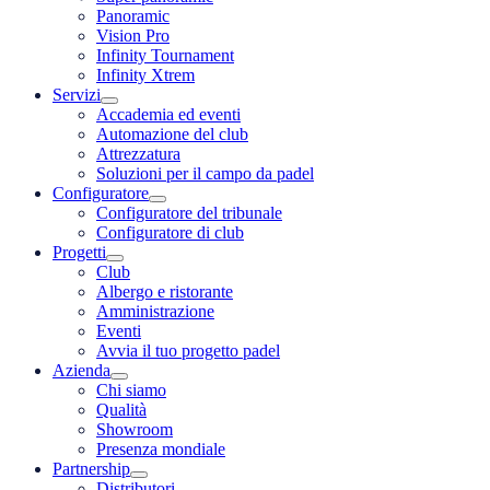
Panoramic
Vision Pro
Infinity Tournament
Infinity Xtrem
Servizi
Accademia ed eventi
Automazione del club
Attrezzatura
Soluzioni per il campo da padel
Configuratore
Configuratore del tribunale
Configuratore di club
Progetti
Club
Albergo e ristorante
Amministrazione
Eventi
Avvia il tuo progetto padel
Azienda
Chi siamo
Qualità
Showroom
Presenza mondiale
Partnership
Distributori