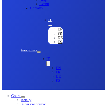
Eventi
Contatto
IT
EN
FR
DE
ES
Area privata
IT
EN
FR
DE
ES
Courts
Infinity
Super panoramic